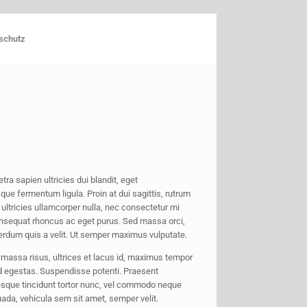
schutz
ra sapien ultricies dui blandit, eget
ue fermentum ligula. Proin at dui sagittis, rutrum
r ultricies ullamcorper nulla, nec consectetur mi
 consequat rhoncus ac eget purus. Sed massa orci,
nterdum quis a velit. Ut semper maximus vulputate.
massa risus, ultrices et lacus id, maximus tempor
od egestas. Suspendisse potenti. Praesent
tesque tincidunt tortor nunc, vel commodo neque
ada, vehicula sem sit amet, semper velit.