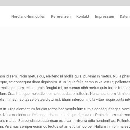
Nordland-Immobilen
Referenzen
Kontakt
Impressum
Daten
 id sem. Proin metus dui, eleifend id mollis quis, pulvinar in metus. Nulla pharet
e, ac consequat diam dignissim ut. In ligula felis, tempus vel est ut, pellentesq
e mollis pretium, tellus turpis feugiat mi, ac cursus nibh metus quis tortor. Intege
ibulum. Cras tristique molestie leo malesuada sollicitudin. Nunc nec lorem id mi
felis. In hac habitasse platea dictumst. Etiam interdum nulla vitae neque porta i
t in. Cras elementum feugiat tortor, nec vestibulum turpis consequat eget. Nam 
. Nulla scelerisque felis eget dolor scelerisque dignissim. Proin dictum euism
uris mattis. Suspendisse accumsan ex arcu, in viverra odio hendrerit ac. Pellen
tudin. Vivamus semper euismod lectus sit amet ullamcorper. Nullam in nibh malesu