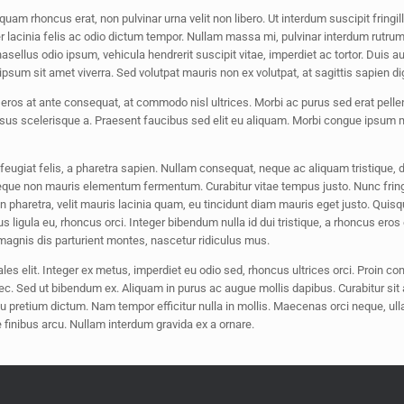
am rhoncus erat, non pulvinar urna velit non libero. Ut interdum suscipit fringil
er lacinia felis ac odio dictum tempor. Nullam massa mi, pulvinar interdum rutrum
sellus odio ipsum, vehicula hendrerit suscipit vitae, imperdiet ac tortor. Duis auc
ipsum sit amet viverra. Sed volutpat mauris non ex volutpat, at sagittis sapien d
ros at ante consequat, at commodo nisl ultrices. Morbi ac purus sed erat pellen
 risus scelerisque a. Praesent faucibus sed elit eu aliquam. Morbi congue ipsum mi.
ugiat felis, a pharetra sapien. Nullam consequat, neque ac aliquam tristique, dia
neque non mauris elementum fermentum. Curabitur vitae tempus justo. Nunc fring
udin pharetra, velit mauris lacinia quam, eu tincidunt diam mauris eget justo. Qui
 ligula eu, rhoncus orci. Integer bibendum nulla id dui tristique, a rhoncus er
magnis dis parturient montes, nascetur ridiculus mus.
es elit. Integer ex metus, imperdiet eu odio sed, rhoncus ultrices orci. Proin 
 Sed ut bibendum ex. Aliquam in purus ac augue mollis dapibus. Curabitur sit am
u pretium dictum. Nam tempor efficitur nulla in mollis. Maecenas orci neque, ulla
 finibus arcu. Nullam interdum gravida ex a ornare.