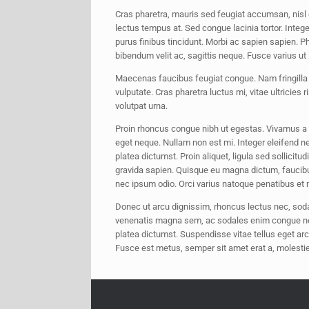
Cras pharetra, mauris sed feugiat accumsan, nisl qu
lectus tempus at. Sed congue lacinia tortor. Integ
purus finibus tincidunt. Morbi ac sapien sapien. Pha
bibendum velit ac, sagittis neque. Fusce varius ut 
Maecenas faucibus feugiat congue. Nam fringilla e
vulputate. Cras pharetra luctus mi, vitae ultricies
volutpat urna.
Proin rhoncus congue nibh ut egestas. Vivamus a fe
eget neque. Nullam non est mi. Integer eleifend 
platea dictumst. Proin aliquet, ligula sed sollicit
gravida sapien. Quisque eu magna dictum, faucibus
nec ipsum odio. Orci varius natoque penatibus et 
Donec ut arcu dignissim, rhoncus lectus nec, sodal
venenatis magna sem, ac sodales enim congue nec.
platea dictumst. Suspendisse vitae tellus eget arc
Fusce est metus, semper sit amet erat a, molestie