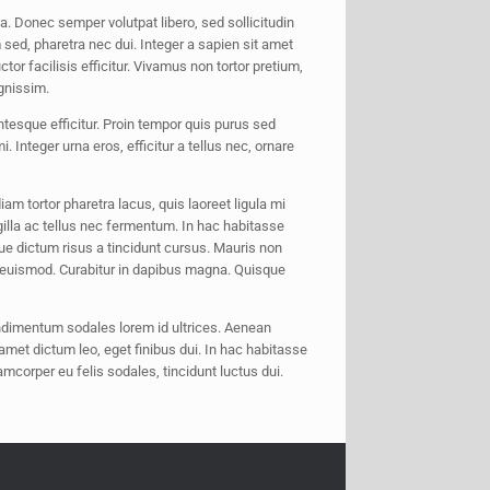
la. Donec semper volutpat libero, sed sollicitudin
 sed, pharetra nec dui. Integer a sapien sit amet
tor facilisis efficitur. Vivamus non tortor pretium,
ignissim.
tesque efficitur. Proin tempor quis purus sed
 Integer urna eros, efficitur a tellus nec, ornare
m tortor pharetra lacus, quis laoreet ligula mi
illa ac tellus nec fermentum. In hac habitasse
sque dictum risus a tincidunt cursus. Mauris non
os euismod. Curabitur in dapibus magna. Quisque
condimentum sodales lorem id ultrices. Aenean
et dictum leo, eget finibus dui. In hac habitasse
mcorper eu felis sodales, tincidunt luctus dui.