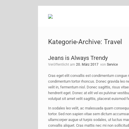
Zum
Inhalt
springen
Kategorie-Archive:
Travel
Jeans is Always Trendy
Veröffentlicht am
20. März 2017
von
Service
Cras eget elit convallis est condimentum congue non
condimentum tortor rhoncus. Donec gravida leo nequ
velit in, fermentum nisl. Donec sagittis, risus vita
hendrerit eget. Donec at elit vel ex pulvinar vest
volutpat sit amet velit sagittis, placerat euismod 
In sodales leo velit, ac malesuada quam consequa
tortor. Sed non sapien vitae sem dictum accumsan
ullamcorper augue ut turpis sodales, ut luctus ma
convallis aliquet. Cras mattis nec mi non sollici