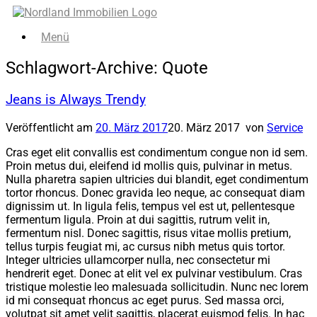
Zum
Inhalt
Menü
springen
Schlagwort-Archive:
Quote
Jeans is Always Trendy
Veröffentlicht am
20. März 2017
20. März 2017
von
Service
Cras eget elit convallis est condimentum congue non id sem.
Proin metus dui, eleifend id mollis quis, pulvinar in metus.
Nulla pharetra sapien ultricies dui blandit, eget condimentum
tortor rhoncus. Donec gravida leo neque, ac consequat diam
dignissim ut. In ligula felis, tempus vel est ut, pellentesque
fermentum ligula. Proin at dui sagittis, rutrum velit in,
fermentum nisl. Donec sagittis, risus vitae mollis pretium,
tellus turpis feugiat mi, ac cursus nibh metus quis tortor.
Integer ultricies ullamcorper nulla, nec consectetur mi
hendrerit eget. Donec at elit vel ex pulvinar vestibulum. Cras
tristique molestie leo malesuada sollicitudin. Nunc nec lorem
id mi consequat rhoncus ac eget purus. Sed massa orci,
volutpat sit amet velit sagittis, placerat euismod felis. In hac