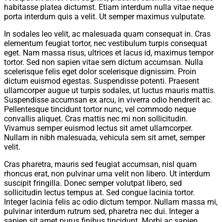
habitasse platea dictumst. Etiam interdum nulla vitae neque
porta interdum quis a velit. Ut semper maximus vulputate.
In sodales leo velit, ac malesuada quam consequat in. Cras
elementum feugiat tortor, nec vestibulum turpis consequat
eget. Nam massa risus, ultrices et lacus id, maximus tempor
tortor. Sed non sapien vitae sem dictum accumsan. Nulla
scelerisque felis eget dolor scelerisque dignissim. Proin
dictum euismod egestas. Suspendisse potenti. Praesent
ullamcorper augue ut turpis sodales, ut luctus mauris mattis.
Suspendisse accumsan ex arcu, in viverra odio hendrerit ac.
Pellentesque tincidunt tortor nunc, vel commodo neque
convallis aliquet. Cras mattis nec mi non sollicitudin.
Vivamus semper euismod lectus sit amet ullamcorper.
Nullam in nibh malesuada, vehicula sem sit amet, semper
velit.
Cras pharetra, mauris sed feugiat accumsan, nisl quam
rhoncus erat, non pulvinar urna velit non libero. Ut interdum
suscipit fringilla. Donec semper volutpat libero, sed
sollicitudin lectus tempus at. Sed congue lacinia tortor.
Integer lacinia felis ac odio dictum tempor. Nullam massa mi,
pulvinar interdum rutrum sed, pharetra nec dui. Integer a
sapien sit amet purus finibus tincidunt. Morbi ac sapien