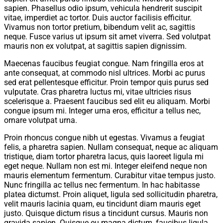
sapien. Phasellus odio ipsum, vehicula hendrerit suscipit
vitae, imperdiet ac tortor. Duis auctor facilisis efficitur.
Vivamus non tortor pretium, bibendum velit ac, sagittis
neque. Fusce varius ut ipsum sit amet viverra. Sed volutpat
mauris non ex volutpat, at sagittis sapien dignissim.
Maecenas faucibus feugiat congue. Nam fringilla eros at
ante consequat, at commodo nisl ultrices. Morbi ac purus
sed erat pellentesque efficitur. Proin tempor quis purus sed
vulputate. Cras pharetra luctus mi, vitae ultricies risus
scelerisque a. Praesent faucibus sed elit eu aliquam. Morbi
congue ipsum mi. Integer urna eros, efficitur a tellus nec,
ornare volutpat urna.
Proin rhoncus congue nibh ut egestas. Vivamus a feugiat
felis, a pharetra sapien. Nullam consequat, neque ac aliquam
tristique, diam tortor pharetra lacus, quis laoreet ligula mi
eget neque. Nullam non est mi. Integer eleifend neque non
mauris elementum fermentum. Curabitur vitae tempus justo.
Nunc fringilla ac tellus nec fermentum. In hac habitasse
platea dictumst. Proin aliquet, ligula sed sollicitudin pharetra,
velit mauris lacinia quam, eu tincidunt diam mauris eget
justo. Quisque dictum risus a tincidunt cursus. Mauris non
gravida sapien. Quisque eu magna dictum, faucibus ligula